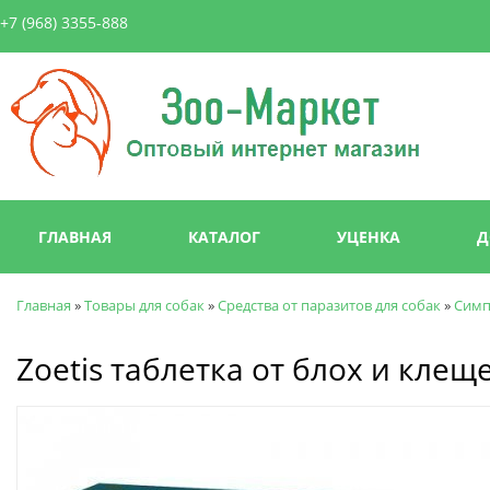
Пер
+7 (968) 3355-888
ос
со
Зоо-
Маркет
Главное меню
ГЛАВНАЯ
КАТАЛОГ
УЦЕНКА
Д
Главная
»
Товары для собак
»
Средства от паразитов для собак
»
Симп
Вы здесь
Zoetis таблетка от блох и клещ