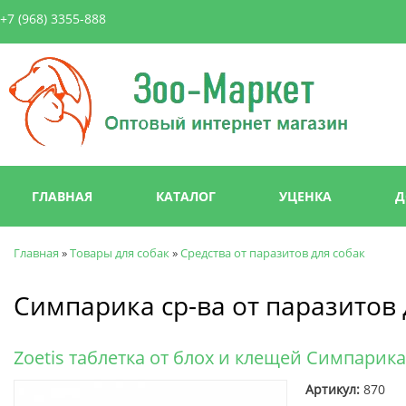
Пер
+7 (968) 3355-888
ос
со
Зоо-
Маркет
Главное меню
ГЛАВНАЯ
КАТАЛОГ
УЦЕНКА
Д
Главная
»
Товары для собак
»
Средства от паразитов для собак
Вы здесь
Симпарика ср-ва от паразитов 
Zoetis таблетка от блох и клещей Симпарика
Артикул:
870