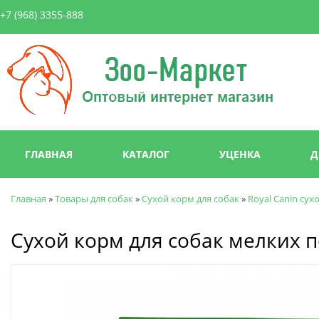
Пер
+7 (968) 3355-888
ос
со
Зоо-
Маркет
Главное меню
ГЛАВНАЯ
КАТАЛОГ
УЦЕНКА
Д
Главная
»
Товары для собак
»
Сухой корм для собак
»
Royal Canin сух
Вы здесь
Сухой корм для собак мелких по