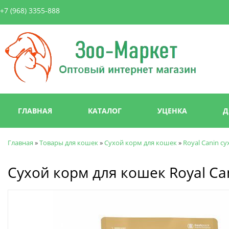
Пер
+7 (968) 3355-888
ос
со
Зоо-
Маркет
Главное меню
ГЛАВНАЯ
КАТАЛОГ
УЦЕНКА
Д
Главная
»
Товары для кошек
»
Сухой корм для кошек
»
Royal Canin с
Вы здесь
Сухой корм для кошек Royal Can