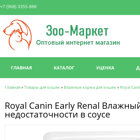
Пер
+7 (968) 3355-888
ос
со
Зоо-
Маркет
Главное меню
ГЛАВНАЯ
КАТАЛОГ
УЦЕНКА
Д
Главная
»
Товары для кошек
»
Влажные корма для кошек
»
Royal Can
Вы здесь
Royal Canin Early Renal Влажн
недостаточности в соусе