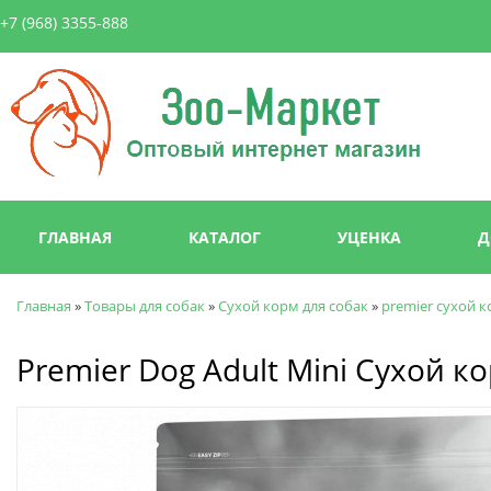
Пер
+7 (968) 3355-888
ос
со
Зоо-
Маркет
Главное меню
ГЛАВНАЯ
КАТАЛОГ
УЦЕНКА
Д
Главная
»
Товары для собак
»
Сухой корм для собак
»
premier сухой к
Вы здесь
Premier Dog Adult Mini Сухой 