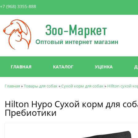
Пер
+7 (968) 3355-888
ос
со
Зоо-
Маркет
Главное меню
ГЛАВНАЯ
КАТАЛОГ
УЦЕНКА
Д
Главная
»
Товары для собак
»
Сухой корм для собак
»
Hillton сухой к
Вы здесь
Hilton Hypo Сухой корм для со
Пребиотики