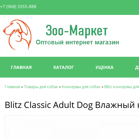
Пер
+7 (968) 3355-888
ос
со
Зоо-
Маркет
Главное меню
ГЛАВНАЯ
КАТАЛОГ
УЦЕНКА
Д
Главная
»
Товары для собак
»
Консервы для собак
»
Blitz консервы дл
Вы здесь
Blitz Classic Adult Dog Влажны