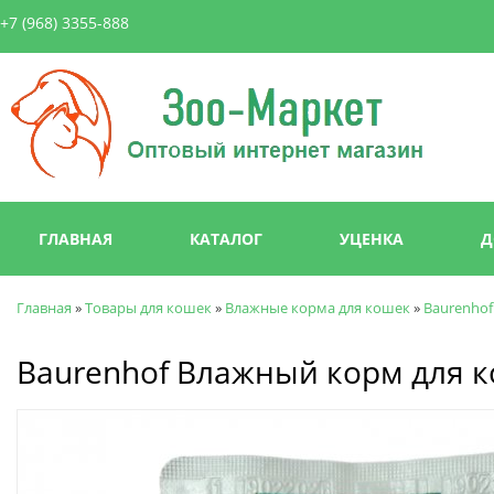
Пер
+7 (968) 3355-888
ос
со
Зоо-
Маркет
Главное меню
ГЛАВНАЯ
КАТАЛОГ
УЦЕНКА
Д
Главная
»
Товары для кошек
»
Влажные корма для кошек
»
Baurenhof
Вы здесь
Baurenhof Влажный корм для к