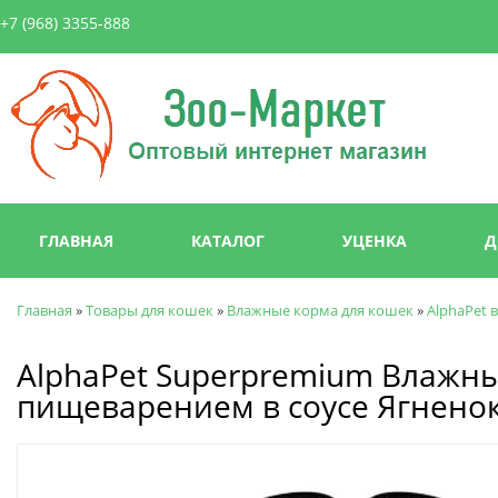
Пер
+7 (968) 3355-888
ос
со
Зоо-
Маркет
Главное меню
ГЛАВНАЯ
КАТАЛОГ
УЦЕНКА
Д
Главная
»
Товары для кошек
»
Влажные корма для кошек
»
AlphaPet 
Вы здесь
AlphaPet Superpremium Влажны
пищеварением в соусе Ягненок