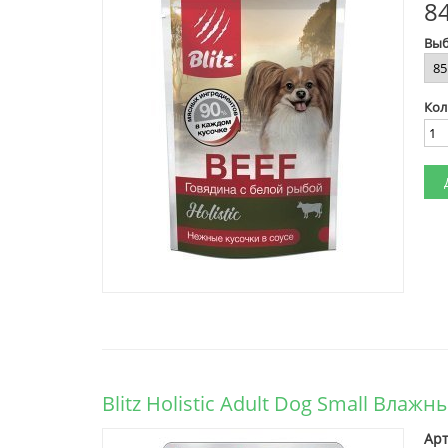
84
Выб
Кол
Blitz Holistic Adult Dog Small Вла
Арт