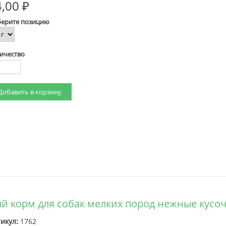
,00 ₽
ерите позицию
ичество
жный корм для собак мелких пород нежные кусо
икул:
1762