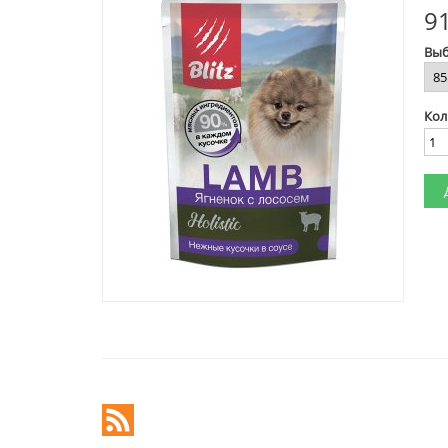
91
Выб
Кол