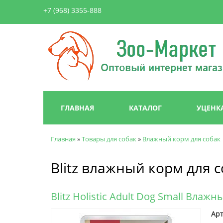
+7 (968) 3355-888
Зоо-
Маркет
Главное меню
ГЛАВНАЯ
КАТАЛОГ
УЦЕНК
Главная
»
Товары для собак
»
Влажный корм для собак
Вы здесь
Blitz влажный корм для 
Blitz Holistic Adult Dog Small Вла
Арт