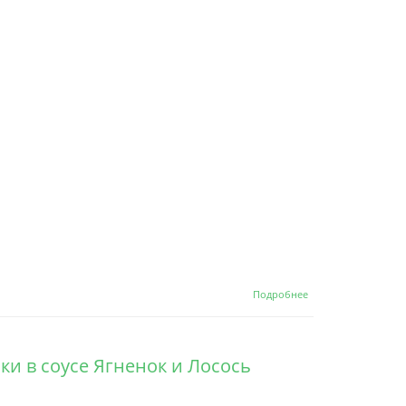
о Blitz
Подробнее
Holistic
Adult
Dog
Small
чки в соусе Ягненок и Лосось
Влажный
корм для
собак