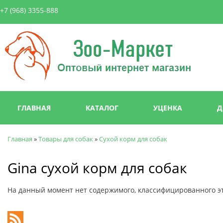
Пер
+7 (968) 3355-888
ос
со
Зоо-
Маркет
Главное меню
ГЛАВНАЯ
КАТАЛОГ
УЦЕНКА
Д
Главная
»
Товары для собак
»
Сухой корм для собак
Вы здесь
Gina сухой корм для собак
На данный момент нет содержимого, классифицированного э