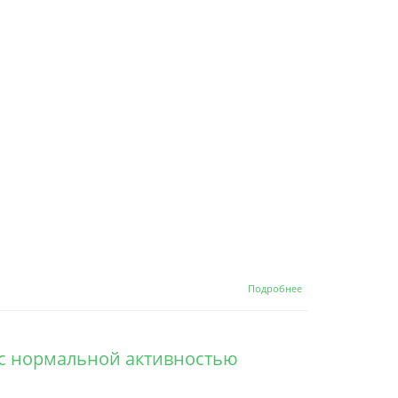
о Grandorf
Подробнее
Indoor Adult
4 Meat
Recipe Сухой
корм для
к с нормальной активностью
домашних
кошек с
нормальной