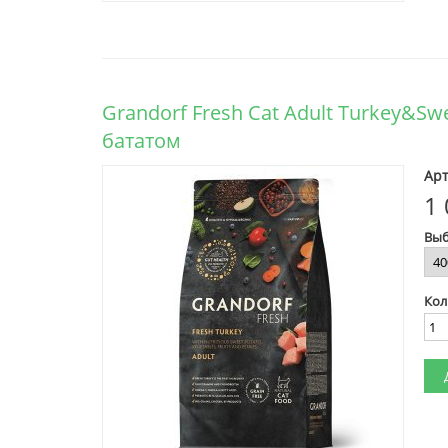
Grandorf Fresh Cat Adult Turkey&S
бататом
Арт
1 
Выб
Кол