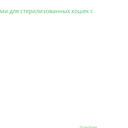
Potato сухой
корм с живыми
ками для стерилизованных кошек с
пробиотиками
для
стерилизованных
кошек с филе
лосося и бататом
о Grandorf Fresh
Подробнее