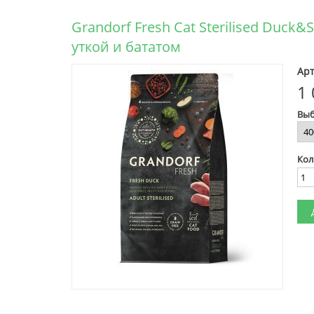
Grandorf Fresh Cat Sterilised Duc
уткой и бататом
Арт
1 
Выб
Кол