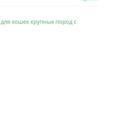
Cat Sterilised
Duck&Sweet
Potato сухой
корм с живыми
 для кошек крупных пород с
пробиотиками
для
стерилизованных
кошек с уткой и
бататом