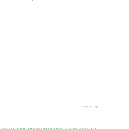
домашних
кошек с
нормальной
активностью
Ягненок и
Индейка
о Grandorf
Подробнее
Sterilised Adult
Rabbit&Turkey
Сухой корм для
стерилизованных