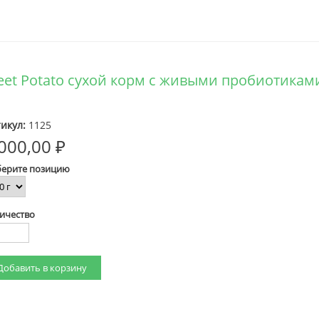
weet Potato сухой корм с живыми пробиотикам
икул:
1125
000,00 ₽
ерите позицию
ичество