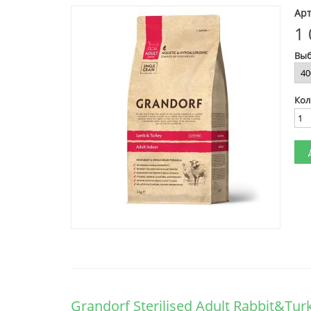
Арт
1 
Выб
Кол
Grandorf Sterilised Adult Rabbit&