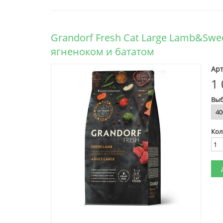
Grandorf Fresh Cat Large Lamb&Sw
ягненоком и бататом
Арт
1 
Выб
Кол