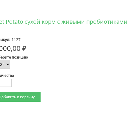
eet Potato сухой корм с живыми пробиотиками
икул:
1127
000,00 ₽
ерите позицию
ичество