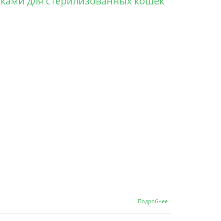
тиками для стерилизованных кошек
кошек Кролик и
Индейка
о Grandorf Fresh
Подробнее
Cat Sterilised
Salmon&Sweet