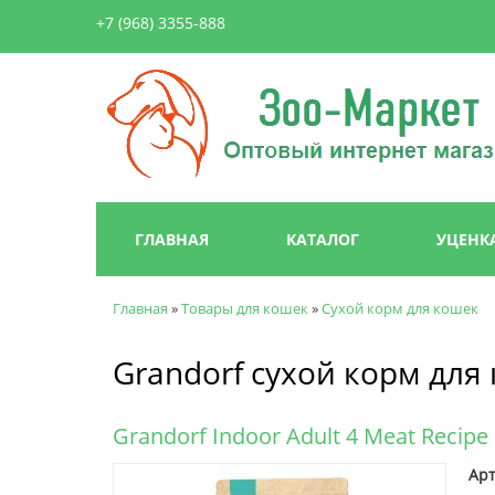
+7 (968) 3355-888
Зоо-
Маркет
Главное меню
ГЛАВНАЯ
КАТАЛОГ
УЦЕНК
Главная
»
Товары для кошек
»
Сухой корм для кошек
Вы здесь
Grandorf сухой корм для
Grandorf Indoor Adult 4 Meat Reci
Арт