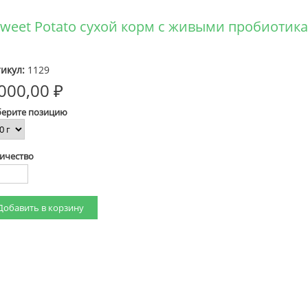
k&Sweet Potato сухой корм с живыми пробиоти
икул:
1129
000,00 ₽
ерите позицию
ичество