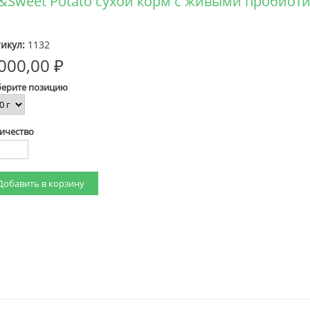
mon&Sweet Potato сухой корм с живыми пробио
икул:
1132
000,00 ₽
ерите позицию
ичество