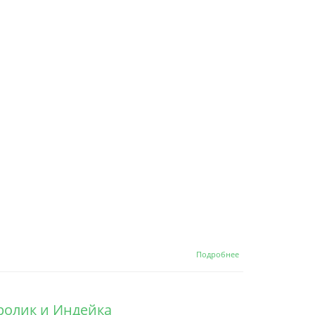
активностью
4 мяса и Рис
о Grandorf
Подробнее
Indoor Adult
Lamb&Turkey
Single Grain
Сухой корм
Кролик и Индейка
для