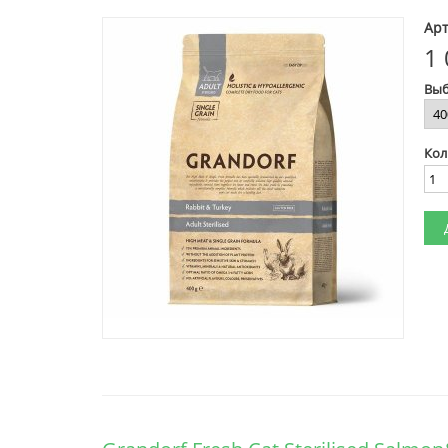
Арт
1 
Выб
Кол