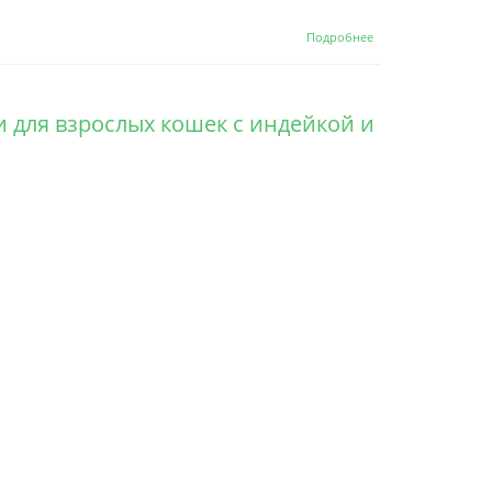
о Grandorf
Подробнее
Fresh Cat Large
Lamb&Sweet
Potato сухой
корм с
и для взрослых кошек с индейкой и
живыми
пробиотиками
для кошек
крупных
пород с
ягненоком и
бататом