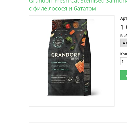
Grandorf Fresh Cat Sterilised Sal
с филе лосося и бататом
Арт
1 
Выб
Кол